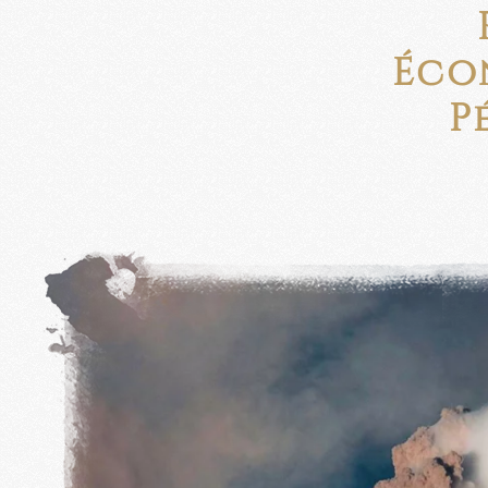
Éco
P