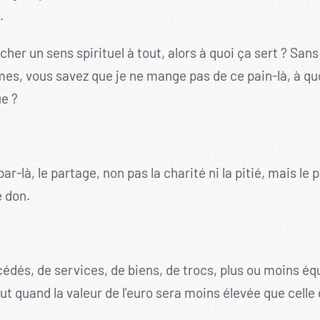
.
her un sens spirituel à tout, alors à quoi ça sert ? San
mes, vous savez que je ne mange pas de ce pain-là, à quo
e ?
r-là, le partage, non pas la charité ni la pitié, mais le
e don.
és, de services, de biens, de trocs, plus ou moins équit
 quand la valeur de l'euro sera moins élevée que celle d