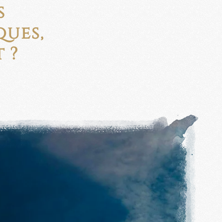
s
ues,
 ?