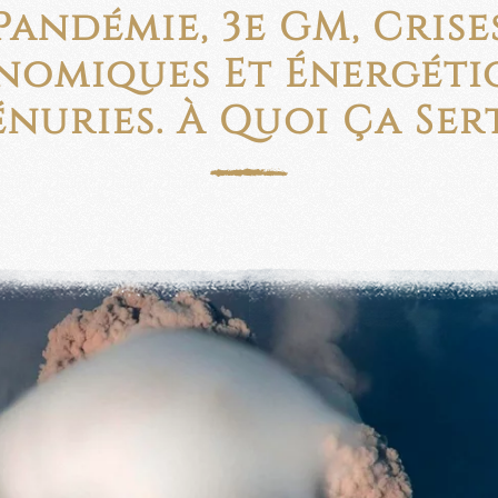
Pandémie, 3e GM, Crise
nomiques Et Énergétiq
énuries. À Quoi Ça Sert