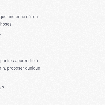
oque ancienne où l'on
choses.
".
 partie : apprendre à
ain, proposer quelque
s ?